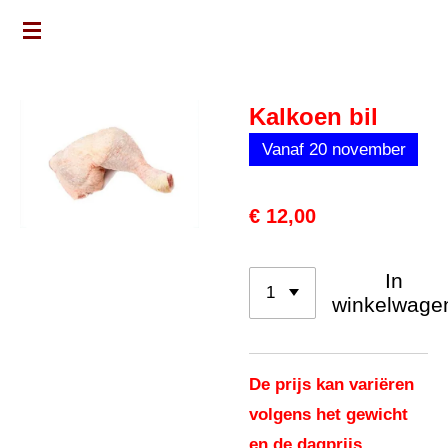
Ga
direct
naar
Kalkoen bil
de
hoofdinhoud
Vanaf 20 november
€ 12,00
In
winkelwage
De prijs kan variëren
volgens het gewicht
en de dagprijs.