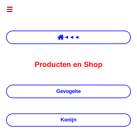
Ga
direct
naar
de
◄◄◄
hoofdinhoud
Producten en Shop
Gevogelte
Konijn