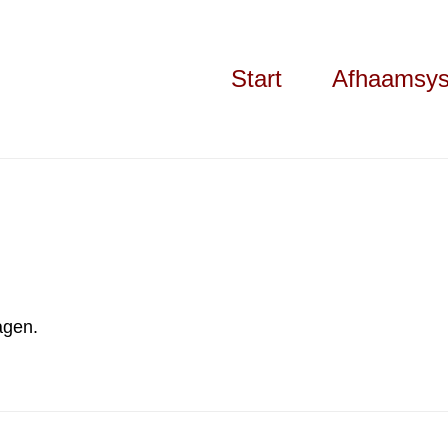
Start
Afhaamsy
agen.