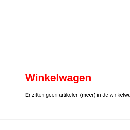
Ga
direct
naar
de
hoofdinhoud
Winkelwagen
Er zitten geen artikelen (meer) in de winkelw