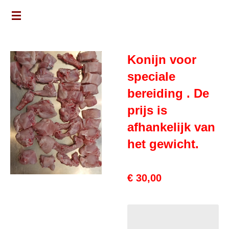
Ga
direct
naar
Konijn voor
de
hoofdinhoud
speciale
bereiding . De
prijs is
afhankelijk van
het gewicht.
€ 30,00