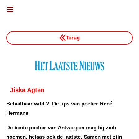
Ga
direct
naar
de
Terug
hoofdinhoud
Jiska Agten
Betaalbaar wild ? De tips van poelier René
Hermans.
De beste poelier van Antwerpen mag hij zich
noemen, helaas ook de laatste. Samen met zijn