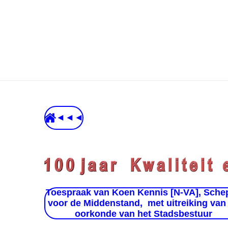
Ga
direct
naar
de
hoofdinhoud
◄◄◄
Toespraak van Koen Kennis [N-VA], Sche
voor de Middenstand,
met uitreiking van
oorkonde van het Stadsbestuur