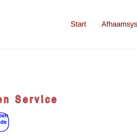
Start
Afhaamsy
pen
 de