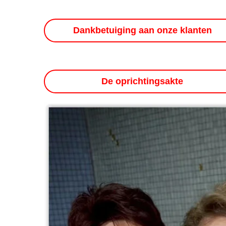
Dankbetuiging aan onze klanten
De oprichtingsakte