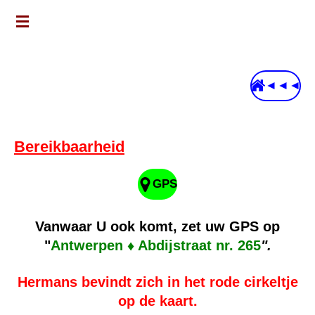
Ga
direct
naar
de
◄◄◄
hoofdinhoud
Bereikbaarheid
GPS
Vanwaar U ook komt, zet uw GPS op
"
Antwerpen ♦ Abdijstraat nr. 265
".
Hermans bevindt zich in het rode cirkeltje
op de kaart.